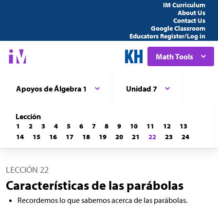
IM Curriculum
About Us
Contact Us
Google Classroom
Educators Register/Log in
Math Tools
Apoyos de Álgebra 1
Unidad 7
Lección
1
2
3
4
5
6
7
8
9
10
11
12
13
14
15
16
17
18
19
20
21
22
23
24
LECCIÓN 22
Características de las parábolas
Recordemos lo que sabemos acerca de las parábolas.