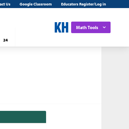
act Us
Google Classroom
Educators Register/Log in
Math Tools
24