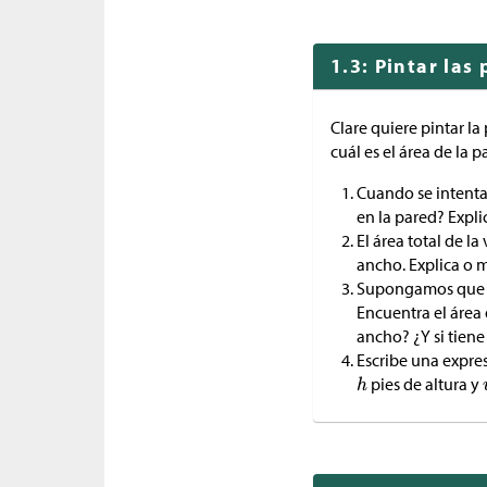
1.3: Pintar las
Clare quiere pintar l
cuál es el área de la
Cuando se intenta 
en la pared? Expl
El área total de la
ancho. Explica o 
Supongamos que la
Encuentra el área d
ancho? ¿Y si tiene
Escribe una expres
pies de altura y