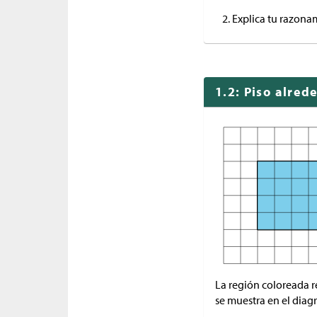
Explica tu razona
1.2: Piso alred
La región coloreada r
se muestra en el diag