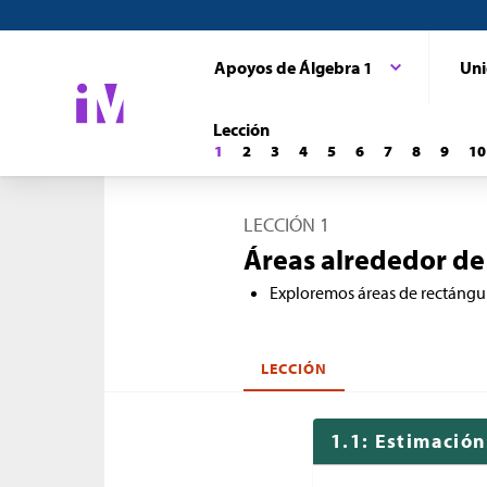
Apoyos de Álgebra 1
Uni
Lección
1
2
3
4
5
6
7
8
9
10
LECCIÓN 1
Áreas alrededor de
Exploremos áreas de rectángu
LECCIÓN
1.1: Estimació