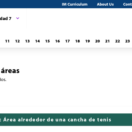
IM Curriculum
About Us
Cont
dad 7
11
12
13
14
15
16
17
18
19
20
21
22
23
 áreas
los.
n: Área alrededor de una cancha de tenis