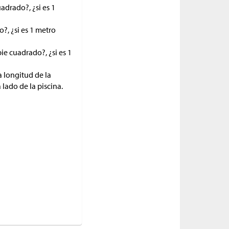
uadrado?, ¿si es 1
o?, ¿si es 1 metro
pie cuadrado?, ¿si es 1
a longitud de la
 lado de la piscina.