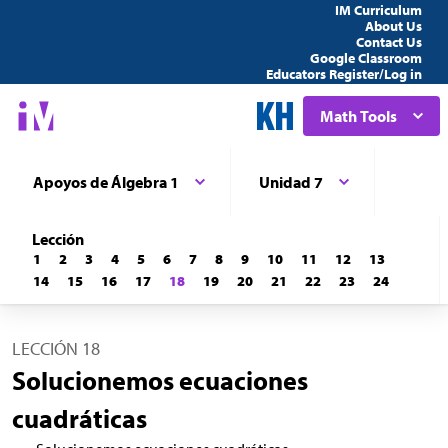
IM Curriculum
About Us
Contact Us
Google Classroom
Educators Register/Log in
Math Tools
Apoyos de Álgebra 1
Unidad 7
Lección
1
2
3
4
5
6
7
8
9
10
11
12
13
14
15
16
17
18
19
20
21
22
23
24
LECCIÓN 18
Solucionemos ecuaciones
cuadráticas