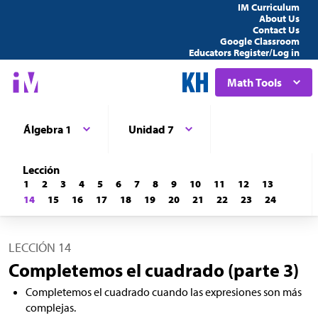
IM Curriculum
About Us
Contact Us
Google Classroom
Educators Register/Log in
Math Tools
Álgebra 1
Unidad 7
Lección
1
2
3
4
5
6
7
8
9
10
11
12
13
14
15
16
17
18
19
20
21
22
23
24
LECCIÓN 14
Completemos el cuadrado (parte 3)
Completemos el cuadrado cuando las expresiones son más
complejas.