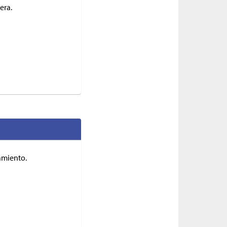
era.
amiento.