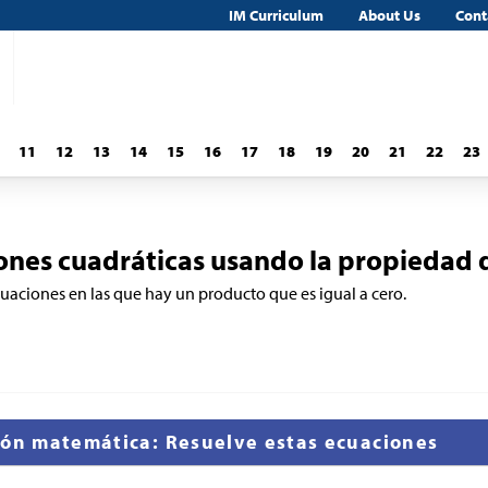
IM Curriculum
About Us
Cont
11
12
13
14
15
16
17
18
19
20
21
22
23
nes cuadráticas usando la propiedad 
aciones en las que hay un producto que es igual a cero.
ión matemática: Resuelve estas ecuaciones