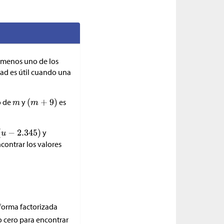
l menos uno de los
dad es útil cuando una
o de
y
es
y
contrar los valores
 forma factorizada
o cero para encontrar