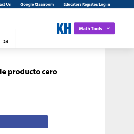
act Us
Google Classroom
Educators Register/Log in
Math Tools
24
de producto cero