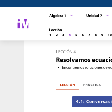
Álgebra 1
Unidad 7
Lección
1
2
3
4
5
6
7
8
9
10
LECCIÓN 4
Resolvamos ecuacio
Encontremos soluciones de ecu
LECCIÓN
PRÁCTICA
4.1: Conversac