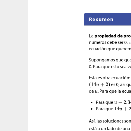
Resumen
La
propiedad de pro
números debe ser 0. En
ecuación que queremos
Supongamos que que
0. Para que esto sea 
Esta es otra ecuación:
es 0, así 
de
. Para que la ecu
Para que
Para que
Así, las soluciones so
está a un lado de una