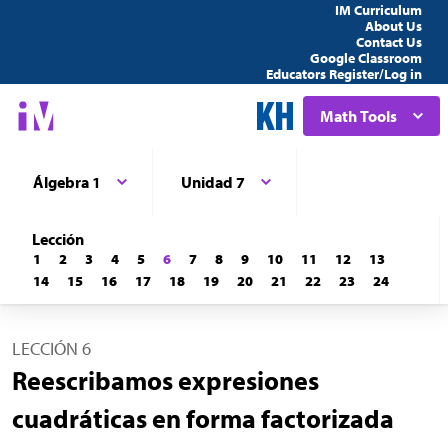
IM Curriculum
About Us
Contact Us
Google Classroom
Educators Register/Log in
Math Tools
Álgebra 1
Unidad 7
Lección
1
2
3
4
5
6
7
8
9
10
11
12
13
14
15
16
17
18
19
20
21
22
23
24
LECCIÓN 6
Reescribamos expresiones
cuadráticas en forma factorizada