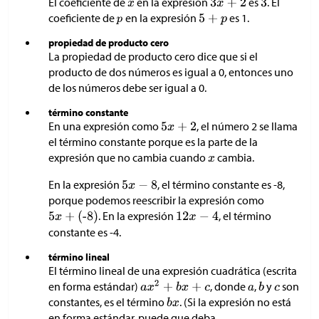
El coeficiente de
en la expresión
es
. El
coeficiente de
en la expresión
es 1.
propiedad de producto cero
La propiedad de producto cero dice que si el
producto de dos números es igual a 0, entonces uno
de los números debe ser igual a 0.
término constante
En una expresión como
, el número 2 se llama
el término constante porque es la parte de la
expresión que no cambia cuando
cambia.
En la expresión
, el término constante es -8,
porque podemos reescribir la expresión como
. En la expresión
, el término
constante es -4.
término lineal
El término lineal de una expresión cuadrática (escrita
en forma estándar)
, donde
,
y
son
constantes, es el término
. (Si la expresión no está
en forma estándar, puede que deba