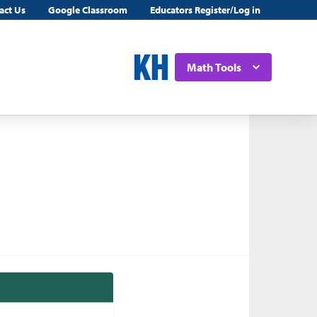
act Us
Google Classroom
Educators Register/Log in
Math Tools