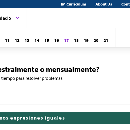
IM Curriculum
About Us
Cont
dad 5
11
12
13
14
15
16
17
18
19
20
21
estralmente o mensualmente?
e tiempo para resolver problemas.
mos expresiones iguales