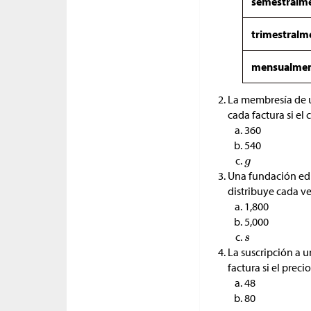
semestralm
trimestralm
mensualme
La membresía de u
cada factura si el 
360
540
Una fundación edu
distribuye cada ve
1,800
5,000
La suscripción a u
factura si el preci
48
80