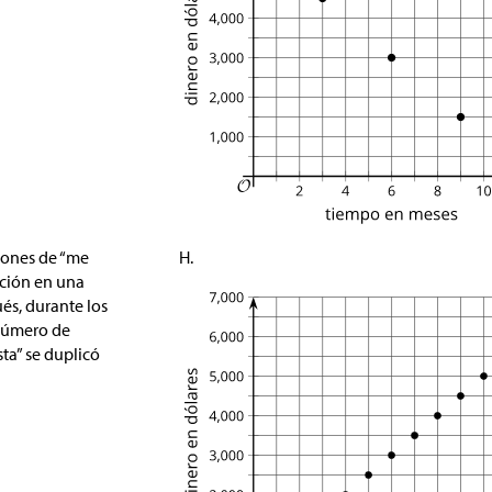
iones de “me
H.
ación en una
ués, durante los
 número de
ta” se duplicó