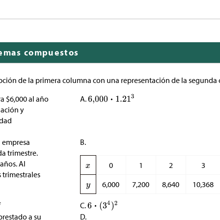
lemas compuestos
pción de la primera columna con una representación de la segunda
ra
$
6,000 al año
A.
lación y
idad
a empresa
B.
 trimestre.
años. Al
0
1
2
3
s trimestrales
6,000
7,200
8,640
10,368
C.
prestado a su
D.