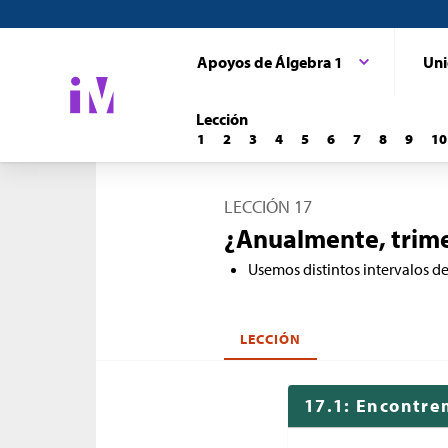
Apoyos de Álgebra 1
Uni
Lección
1
2
3
4
5
6
7
8
9
10
LECCIÓN 17
¿Anualmente, trim
Usemos distintos intervalos d
LECCIÓN
17.1: Encontre