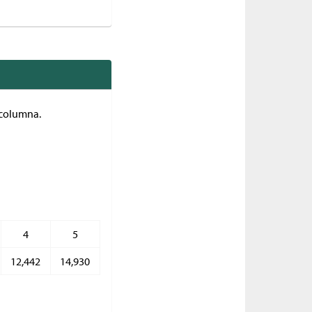
 columna.
4
5
12,442
14,930