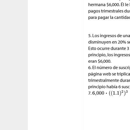
hermana
$
6,000. Él le
pagos trimestrales d
para pagar la cantida
5. Los ingresos de un
disminuyen en 20% s
Esto ocurre durante 3 
principio, los ingresos
eran
$
6,000.
6. El número de suscr
página web se triplic
trimestralmente duran
principio había 6 susc
7.