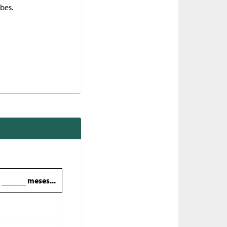
bes.
a
meses...