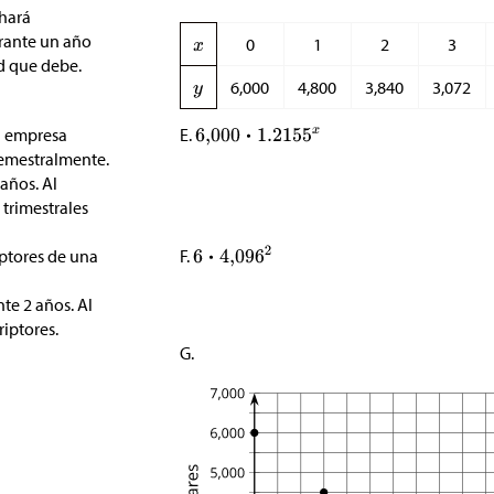
 hará
urante un año
0
1
2
3
d que debe.
6,000
4,800
3,840
3,072
a empresa
E.
emestralmente.
años. Al
 trimestrales
iptores de una
F.
a
te 2 años. Al
riptores.
G.