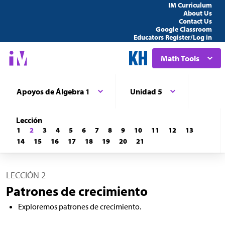
IM Curriculum
About Us
Contact Us
Google Classroom
Educators Register/Log in
Math Tools
Apoyos de Álgebra 1
Unidad 5
Lección
1
2
3
4
5
6
7
8
9
10
11
12
13
14
15
16
17
18
19
20
21
LECCIÓN 2
Patrones de crecimiento
Exploremos patrones de crecimiento.