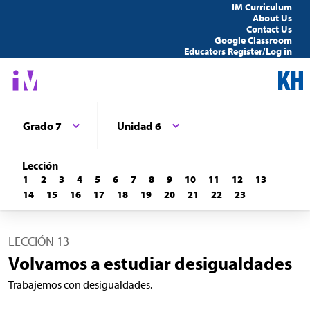
IM Curriculum
About Us
Contact Us
Google Classroom
Educators Register/Log in
Grado 7
Unidad 6
Lección
1
2
3
4
5
6
7
8
9
10
11
12
13
14
15
16
17
18
19
20
21
22
23
LECCIÓN 13
Volvamos a estudiar desigualdades
Trabajemos con desigualdades.