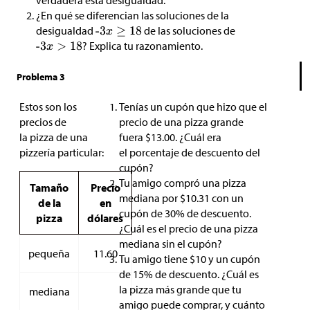
verdadera esta desigualdad.
¿En qué se diferencian las soluciones de la
desigualdad
de las soluciones de
? Explica tu razonamiento.
Problema 3
Estos son los
Tenías un cupón que hizo que el
precios de
precio de una pizza grande
la pizza de una
fuera
$
13.00. ¿Cuál era
pizzería particular:
el porcentaje de descuento del
cupón?
Tu amigo compró una pizza
Tamaño
Precio
mediana por
$
10.31 con un
de la
en
cupón de 30% de descuento.
pizza
dólares
¿Cuál es el precio de una pizza
mediana sin el cupón?
pequeña
11.60
Tu amigo tiene
$
10 y un cupón
de 15% de descuento. ¿Cuál es
la pizza más grande que tu
mediana
amigo puede comprar, y cuánto