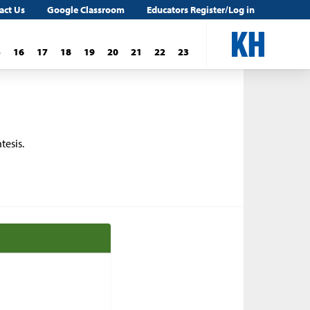
act Us
Google Classroom
Educators Register/Log in
5
16
17
18
19
20
21
22
23
tesis.