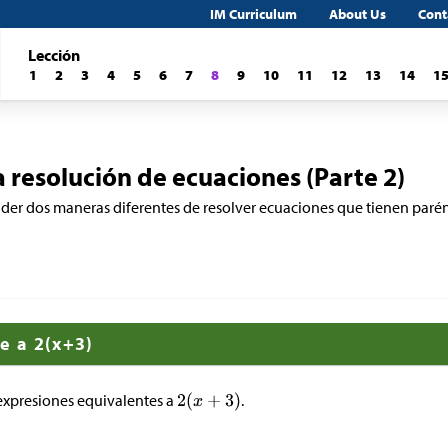
IM Curriculum
About Us
Cont
Lección
1
2
3
4
5
6
7
8
9
10
11
12
13
14
1
 resolución de ecuaciones (Parte 2)
r dos maneras diferentes de resolver ecuaciones que tienen parén
e a 2(x+3)
 expresiones equivalentes a
.