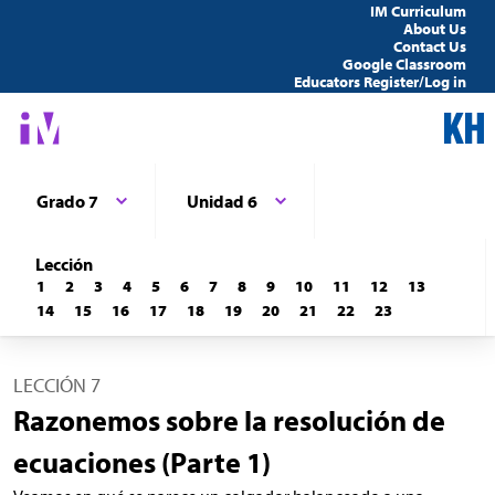
IM Curriculum
About Us
Contact Us
Google Classroom
Educators Register/Log in
Grado 7
Unidad 6
Lección
1
2
3
4
5
6
7
8
9
10
11
12
13
14
15
16
17
18
19
20
21
22
23
LECCIÓN 7
Razonemos sobre la resolución de
ecuaciones (Parte 1)