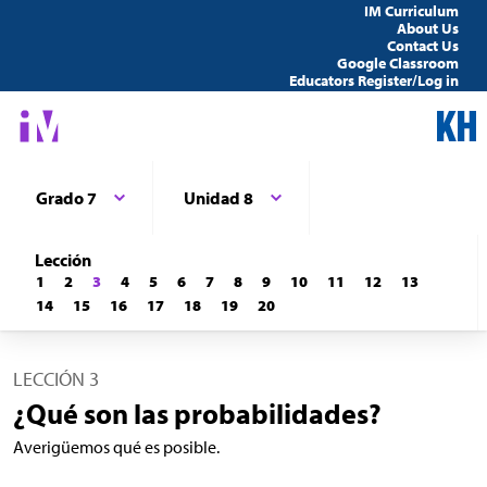
IM Curriculum
About Us
Contact Us
Google Classroom
Educators Register/Log in
Grado 7
Unidad 8
Lección
1
2
3
4
5
6
7
8
9
10
11
12
13
14
15
16
17
18
19
20
LECCIÓN 3
¿Qué son las probabilidades?
Averigüemos qué es posible.