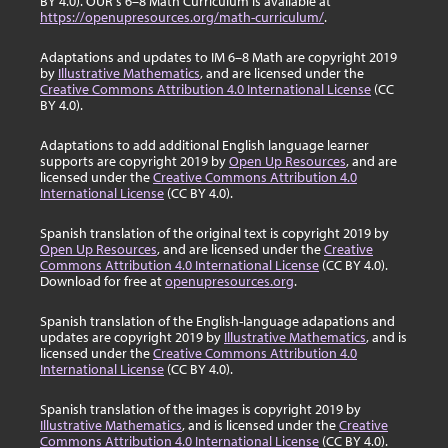
BY 4.0). OUR's 6–8 Math Curriculum is available at
https://openupresources.org/math-curriculum/
.
Adaptations and updates to IM 6–8 Math are copyright 2019
by
Illustrative Mathematics
, and are licensed under the
Creative Commons Attribution 4.0 International License
(CC
BY 4.0).
Adaptations to add additional English language learner
supports are copyright 2019 by
Open Up Resources
, and are
licensed under the
Creative Commons Attribution 4.0
International License
(CC BY 4.0).
Spanish translation of the original text is copyright 2019 by
Open Up Resources
, and are licensed under the
Creative
Commons Attribution 4.0 International License
(CC BY 4.0).
Download for free at
openupresources.org
.
Spanish translation of the English-language adapations and
updates are copyright 2019 by
Illustrative Mathematics
, and is
licensed under the
Creative Commons Attribution 4.0
International License
(CC BY 4.0).
Spanish translation of the images is copyright 2019 by
Illustrative Mathematics
, and is licensed under the
Creative
Commons Attribution 4.0 International License
(CC BY 4.0).