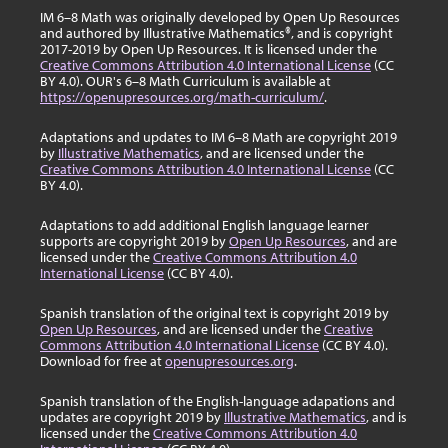
IM 6–8 Math was originally developed by Open Up Resources
and authored by Illustrative Mathematics®, and is copyright
2017-2019 by Open Up Resources. It is licensed under the
Creative Commons Attribution 4.0 International License
(CC
BY 4.0). OUR's 6–8 Math Curriculum is available at
https://openupresources.org/math-curriculum/
.
Adaptations and updates to IM 6–8 Math are copyright 2019
by
Illustrative Mathematics
, and are licensed under the
Creative Commons Attribution 4.0 International License
(CC
BY 4.0).
Adaptations to add additional English language learner
supports are copyright 2019 by
Open Up Resources
, and are
licensed under the
Creative Commons Attribution 4.0
International License
(CC BY 4.0).
Spanish translation of the original text is copyright 2019 by
Open Up Resources
, and are licensed under the
Creative
Commons Attribution 4.0 International License
(CC BY 4.0).
Download for free at
openupresources.org
.
Spanish translation of the English-language adapations and
updates are copyright 2019 by
Illustrative Mathematics
, and is
licensed under the
Creative Commons Attribution 4.0