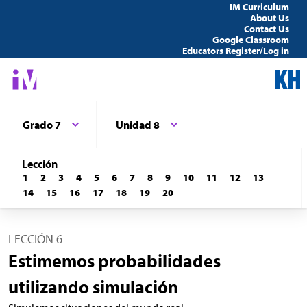
IM Curriculum
About Us
Contact Us
Google Classroom
Educators Register/Log in
Grado 7
Unidad 8
Lección
1
2
3
4
5
6
7
8
9
10
11
12
13
14
15
16
17
18
19
20
LECCIÓN 6
Estimemos probabilidades
utilizando simulación