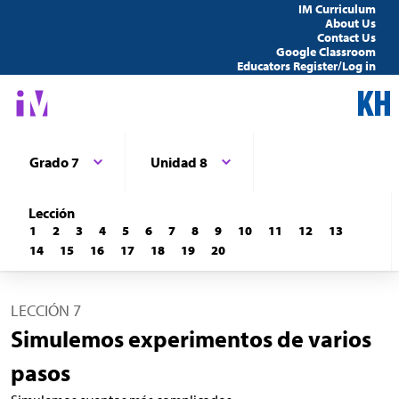
IM Curriculum
About Us
Contact Us
Google Classroom
Educators Register/Log in
Grado 7
Unidad 8
Lección
1
2
3
4
5
6
7
8
9
10
11
12
13
14
15
16
17
18
19
20
LECCIÓN 7
Simulemos experimentos de varios
pasos