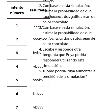
exitoso.
Con base en esta simulación,
intento
resultado
estima la probabilidad de que
número
exactamente
dos gatitos sean de
color chocolate.
1
vvvvv
Con base en esta simulación,
estima la probabilidad de que
por lo menos
dos gatitos sean de
2
vvvbv
color chocolate.
Escribe y responde otra
3
bvbvb
pregunta que Priya podría
responder utilizando esta
simulación.
4
vbvvv
¿Cómo podría Priya aumentar la
precisión de la simulación?
5
vvvbv
6
bbvvv
7
vbvvv