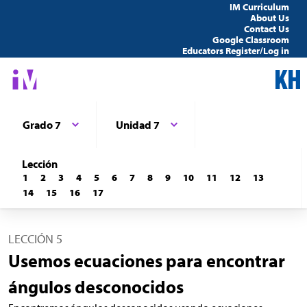
IM Curriculum
About Us
Contact Us
Google Classroom
Educators Register/Log in
Grado 7
Unidad 7
Lección
1
2
3
4
5
6
7
8
9
10
11
12
13
14
15
16
17
LECCIÓN 5
Usemos ecuaciones para encontrar
ángulos desconocidos